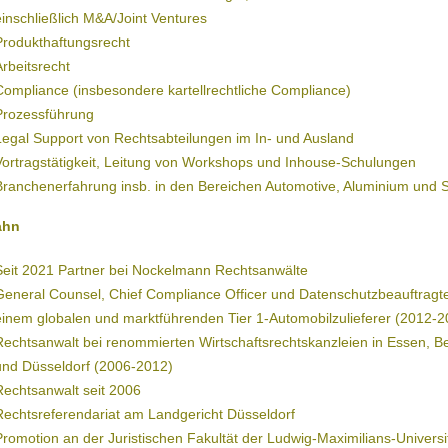
einschließlich M&A/Joint Ventures
Produkthaftungsrecht
Arbeitsrecht
Compliance (insbesondere kartellrechtliche Compliance)
Prozessführung
Legal Support von Rechtsabteilungen im In- und Ausland
Vortragstätigkeit, Leitung von Workshops und Inhouse-Schulungen
Branchenerfahrung insb. in den Bereichen Automotive, Aluminium und S
ahn
Seit 2021 Partner bei Nockelmann Rechtsanwälte
General Counsel, Chief Compliance Officer und Datenschutzbeauftragte
einem globalen und marktführenden Tier 1-Automobilzulieferer (2012-2
Rechtsanwalt bei renommierten Wirtschaftsrechtskanzleien in Essen, Be
und Düsseldorf (2006-2012)
Rechtsanwalt seit 2006
Rechtsreferendariat am Landgericht Düsseldorf
Promotion an der Juristischen Fakultät der Ludwig-Maximilians-Universi