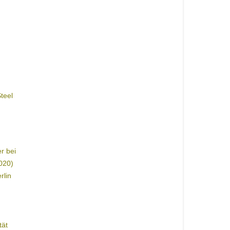
teel
r bei
020)
rlin
tät