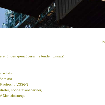
I
re für den grenzüberschreitenden Einsatz)
 Ausrüstung
Bereich)
 Kaufrecht („CISG“)
rtreter, Kooperationspartner)
V-Dienstleistungen