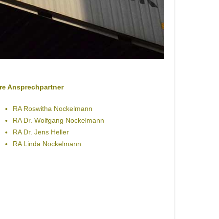
hre Ansprechpartner
RA Roswitha Nockelmann
RA Dr. Wolfgang Nockelmann
RA Dr. Jens Heller
RA Linda Nockelmann